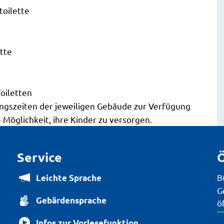
toilette
ette
Toiletten
gszeiten der jeweiligen Gebäude zur Verfügung
 Möglichkeit, ihre Kinder zu versorgen.
Service
Ö
B
Leichte Sprache
K
G
Gebärdensprache
ö
Infos zur Vorlesefunktion