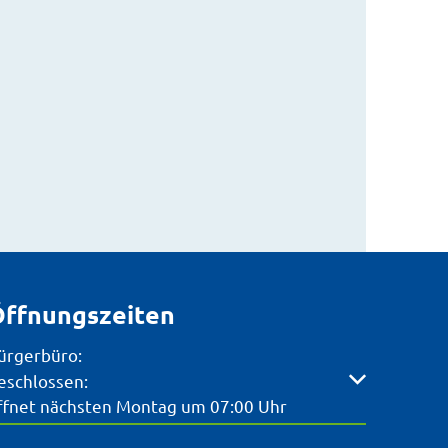
ffnungszeiten
ürgerbüro:
licken, um weitere Öffnungs- oder Schließzeiten auszubl
eschlossen:
ffnet nächsten Montag um 07:00 Uhr