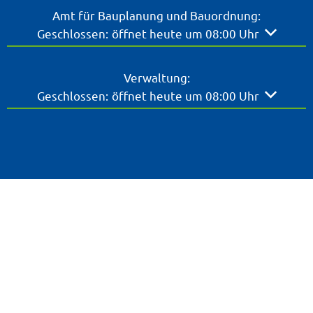
Amt für Bauplanung und Bauordnung:
Klicken, um weitere Öffnungs- oder Schließzeite
Geschlossen:
öffnet heute um 08:00 Uhr
Verwaltung:
Klicken, um weitere Öffnungs- oder Schließzeite
Geschlossen:
öffnet heute um 08:00 Uhr