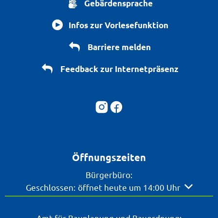
Gebärdensprache
Infos zur Vorlesefunktion
Barriere melden
Feedback zur Internetpräsenz
Öffnungszeiten
Bürgerbüro:
Klicken, um weitere Öffnungs- oder Schließzeite
Geschlossen:
öffnet heute um 14:00 Uhr
Amt für Bauplanung und Bauordnung: