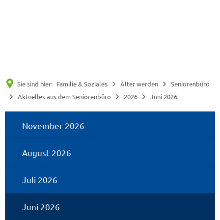
Suche
Menü
Sie sind hier:
Familie & Soziales
Älter werden
Seniorenbüro
Aktuelles aus dem Seniorenbüro
2026
Juni 2026
Juni
November 2026
2026
August 2026
Juli 2026
Juni 2026