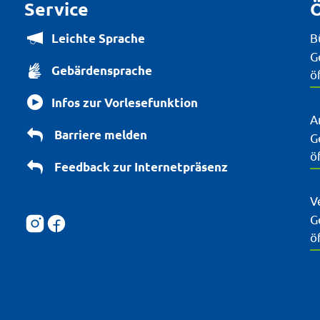
Service
Ö
B
Leichte Sprache
K
G
Gebärdensprache
ö
Infos zur Vorlesefunktion
A
Barriere melden
K
G
ö
Feedback zur Internetpräsenz
V
K
G
ö