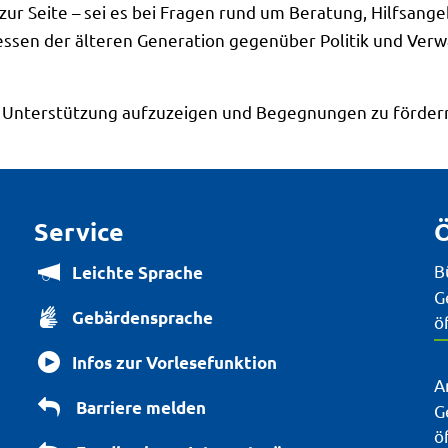
zur Seite – sei es bei Fragen rund um Beratung, Hilfsang
essen der älteren Generation gegenüber Politik und Verw
n, Unterstützung aufzuzeigen und Begegnungen zu fördern.
Service
Ö
B
Leichte Sprache
K
G
Gebärdensprache
ö
Infos zur Vorlesefunktion
A
Barriere melden
K
G
ö