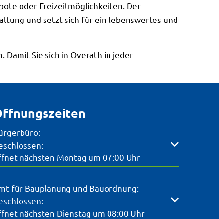
ebote oder Freizeitmöglichkeiten. Der
altung und setzt sich für ein lebenswertes und
 Damit Sie sich in Overath in jeder
ffnungszeiten
ürgerbüro:
licken, um weitere Öffnungs- oder Schließzeiten auszubl
eschlossen:
ffnet nächsten Montag um 07:00 Uhr
mt für Bauplanung und Bauordnung:
licken, um weitere Öffnungs- oder Schließzeiten auszubl
eschlossen:
ffnet nächsten Dienstag um 08:00 Uhr