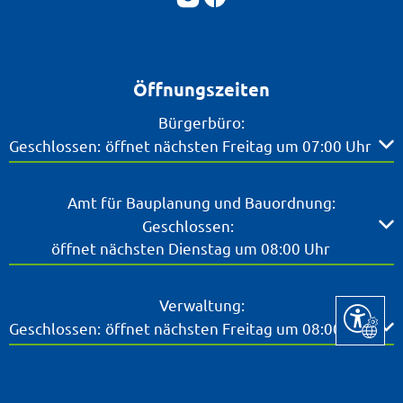
Öffnungszeiten
Bürgerbüro:
Klicken, um weitere Öffnungs- oder Schließzeiten ausz
Geschlossen:
öffnet nächsten Freitag um 07:00 Uhr
Amt für Bauplanung und Bauordnung:
Klicken, um weitere Öffnungs- oder Schließzeiten ausz
Geschlossen:
öffnet nächsten Dienstag um 08:00 Uhr
Verwaltung:
Seite ein
Klicken, um weitere Öffnungs- oder Schließzeiten ausz
Geschlossen:
öffnet nächsten Freitag um 08:00 Uhr