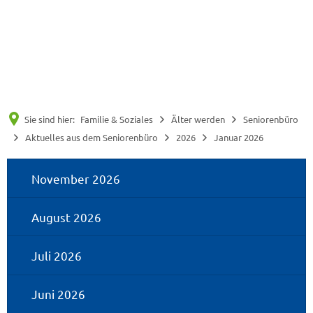
Suche
Menü
Sie sind hier:
Familie & Soziales
Älter werden
Seniorenbüro
Aktuelles aus dem Seniorenbüro
2026
Januar 2026
Januar
November 2026
2026
August 2026
Juli 2026
Juni 2026