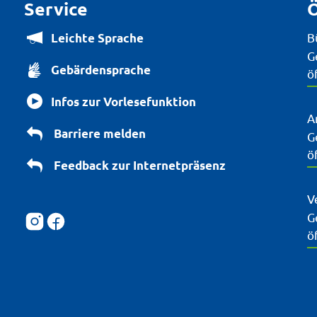
Service
Ö
B
Leichte Sprache
K
G
Gebärdensprache
ö
Infos zur Vorlesefunktion
A
Barriere melden
K
G
ö
Feedback zur Internetpräsenz
V
K
G
ö