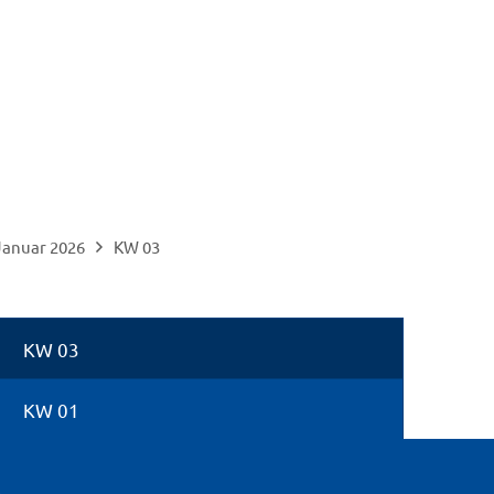
Suche
Menü
Januar 2026
KW 03
KW 03
KW 01