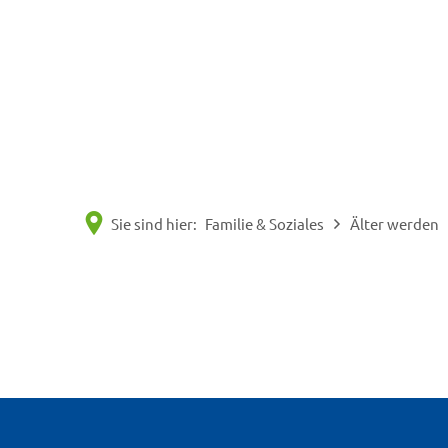
Sie sind hier:
Familie & Soziales
Älter werden
KW
03