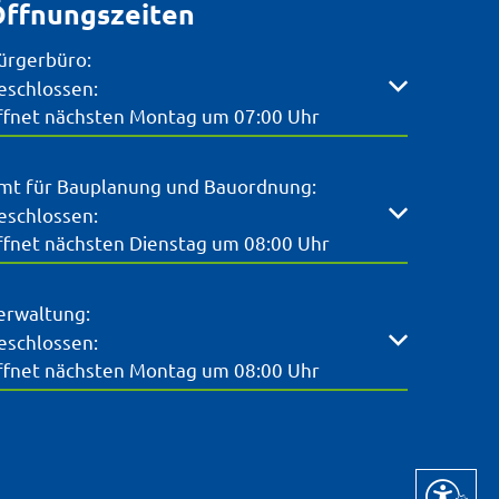
ffnungszeiten
ürgerbüro:
licken, um weitere Öffnungs- oder Schließzeiten auszubl
eschlossen:
ffnet nächsten Montag um 07:00 Uhr
mt für Bauplanung und Bauordnung:
licken, um weitere Öffnungs- oder Schließzeiten auszubl
eschlossen:
ffnet nächsten Dienstag um 08:00 Uhr
erwaltung:
licken, um weitere Öffnungs- oder Schließzeiten auszubl
eschlossen:
ffnet nächsten Montag um 08:00 Uhr