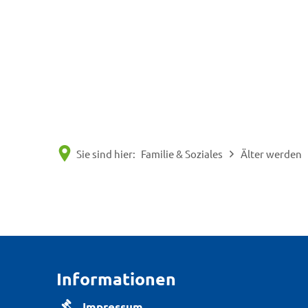
Sie sind hier:
Familie & Soziales
Älter werden
KW
09
Informationen
Impressum