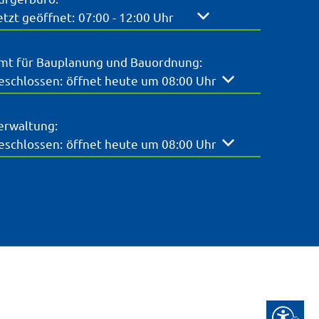
licken, um weitere Öffnungs- oder Schließzeiten auszubl
etzt geöffnet:
07:00
-
12:00
Uhr
Von 07:00 bis 12:00 Uh
mt für Bauplanung und Bauordnung:
licken, um weitere Öffnungs- oder Schließzeiten auszubl
eschlossen:
öffnet heute um 08:00 Uhr
erwaltung:
licken, um weitere Öffnungs- oder Schließzeiten auszubl
eschlossen:
öffnet heute um 08:00 Uhr