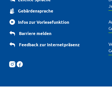
K
J
Gebärdensprache
A
Infos zur Vorlesefunktion
K
G
Barriere melden
V
Feedback zur Internetpräsenz
K
G