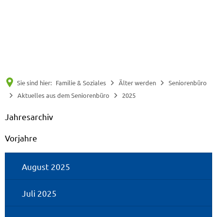
Suche
Menü
Sie sind hier:
Familie & Soziales
Älter werden
Seniorenbüro
Aktuelles aus dem Seniorenbüro
2025
2025
Jahresarchiv
Vorjahre
August 2025
Juli 2025