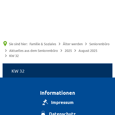
Suche
Menü
Sie sind hier:
Familie & Soziales
Älter werden
Seniorenbüro
Aktuelles aus dem Seniorenbüro
2025
August 2025
KW 32
KW
KW 32
32
Informationen
Impressum
Datenschutz