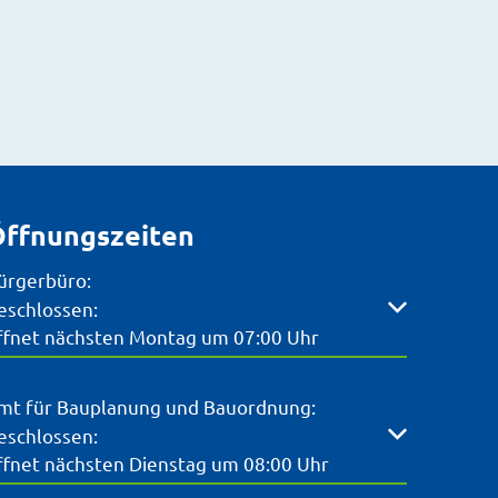
eladen
ffnungszeiten
ürgerbüro:
licken, um weitere Öffnungs- oder Schließzeiten auszubl
eschlossen:
ffnet nächsten Montag um 07:00 Uhr
mt für Bauplanung und Bauordnung:
licken, um weitere Öffnungs- oder Schließzeiten auszubl
eschlossen:
ffnet nächsten Dienstag um 08:00 Uhr