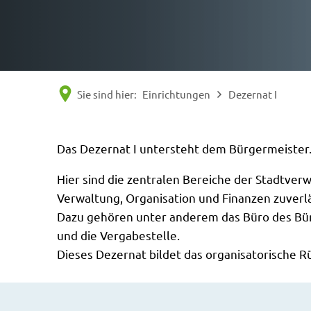
Sie sind hier:
Einrichtungen
Dezernat I
Dezernat
Das Dezernat I untersteht dem Bürgermeister
Hier sind die zentralen Bereiche der Stadtverw
I
Verwaltung, Organisation und Finanzen zuverlä
Dazu gehören unter anderem das Büro des Bürg
und die Vergabestelle.
Dieses Dezernat bildet das organisatorische R