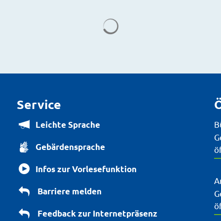
Suchergebnisse werden g
Service
Ö
B
Leichte Sprache
K
G
Gebärdensprache
ö
Infos zur Vorlesefunktion
A
Barriere melden
K
G
ö
Feedback zur Internetpräsenz