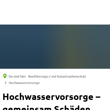
Suche
Menü
Sie sind hier:
Bevölkerungs-/ und Katastrophenschutz
Hochwasservorsorge
Hochwasservorsorge
Hochwasservorsorge –
gemeinsam Schäden