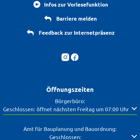
Infos zur Vorlesefunktion
Barriere melden
Feedback zur Internetpräsenz
Öffnungszeiten
Bürgerbüro:
Klicken, um weitere Öffnungs- oder Schließzeiten ausz
Geschlossen:
öffnet nächsten Freitag um 07:00 Uhr
Amt für Bauplanung und Bauordnung:
Klicken, um weitere Öffnungs- oder Schließzeiten ausz
Geschlossen: