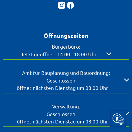
Öffnungszeiten
Bürgerbüro:
Klicken, um weitere Öffnungs- oder Schließzei
Jetzt geöffnet:
14:00
-
18:00
Uhr
Von 14:00 b
Amt für Bauplanung und Bauordnung:
Klicken, um weitere Öffnungs- oder Schließzeiten ausz
Geschlossen:
öffnet nächsten Dienstag um 08:00 Uhr
Verwaltung:
Klicken, um weitere Öffnungs- oder Schließzeiten ausz
Geschlossen:
Seite ein
öffnet nächsten Dienstag um 08:00 Uhr