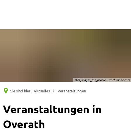
Suche
Menü
© AI_images_for_people – stock.adobe.com
Sie sind hier:
Aktuelles
Veranstaltungen
Veranstaltungen
Veranstaltungen in
Overath