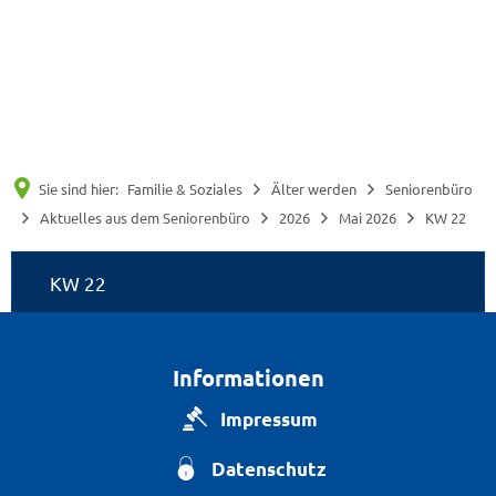
Suche
Menü
Sie sind hier:
Familie & Soziales
Älter werden
Seniorenbüro
Aktuelles aus dem Seniorenbüro
2026
Mai 2026
KW 22
KW
KW 22
22
Informationen
Impressum
Datenschutz