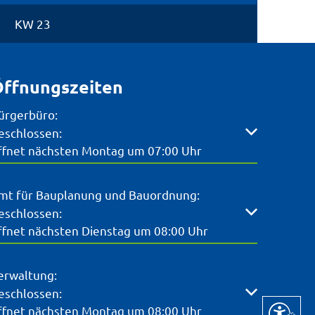
KW 23
ffnungszeiten
ürgerbüro:
licken, um weitere Öffnungs- oder Schließzeiten auszubl
eschlossen:
ffnet nächsten Montag um 07:00 Uhr
mt für Bauplanung und Bauordnung:
licken, um weitere Öffnungs- oder Schließzeiten auszubl
eschlossen:
ffnet nächsten Dienstag um 08:00 Uhr
erwaltung:
licken, um weitere Öffnungs- oder Schließzeiten auszubl
eschlossen:
ffnet nächsten Montag um 08:00 Uhr