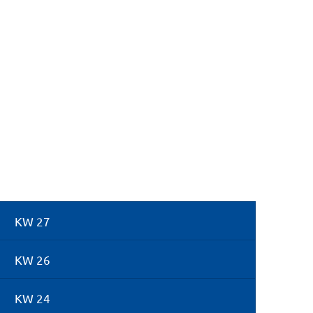
Suche
Menü
KW 27
KW 26
KW 24