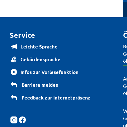
Service
Ö
B
Leichte Sprache
K
G
Gebärdensprache
ö
Infos zur Vorlesefunktion
A
Barriere melden
K
G
ö
Feedback zur Internetpräsenz
V
K
G
ö