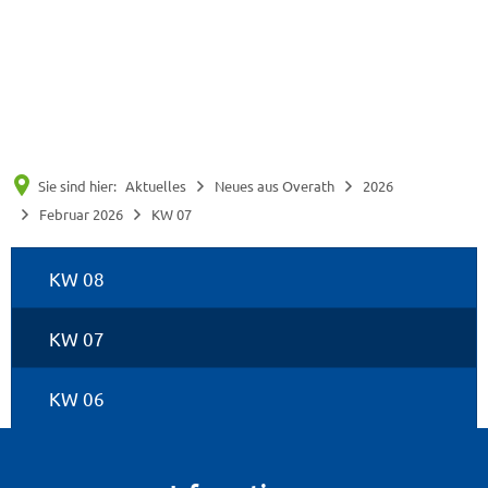
Suche
Menü
Sie sind hier:
Aktuelles
Neues aus Overath
2026
Februar 2026
KW 07
KW
KW 08
07
KW 07
KW 06