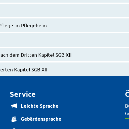
Pflege im Pflegeheim
ach dem Dritten Kapitel SGB XII
erten Kapitel SGB XII
Service
Ö
B
Leichte Sprache
K
G
Gebärdensprache