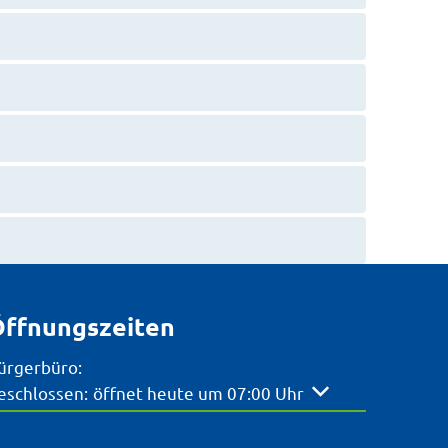
ffnungszeiten
ürgerbüro:
licken, um weitere Öffnungs- oder Schließzeiten auszubl
eschlossen:
öffnet heute um 07:00 Uhr