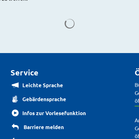
Service
Ö
B
Leichte Sprache
K
G
Gebärdensprache
ö
Infos zur Vorlesefunktion
A
Barriere melden
K
G
ö