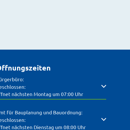
ffnungszeiten
ürgerbüro:
licken, um weitere Öffnungs- oder Schließzeiten auszubl
eschlossen:
ffnet nächsten Montag um 07:00 Uhr
mt für Bauplanung und Bauordnung:
licken, um weitere Öffnungs- oder Schließzeiten auszubl
eschlossen:
ffnet nächsten Dienstag um 08:00 Uhr