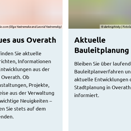
dio.com (Olga Yastremska and Leonid Yastremskiy)
© darknightsky | Foto
es aus Overath
Aktuelle
Bauleitplanung
finden Sie aktuelle
ichten, Informationen
Bleiben Sie über laufen
Entwicklungen aus der
Bauleitplanverfahren u
 Overath. Ob
aktuelle Entwicklungen 
staltungen, Projekte,
Stadtplanung in Overath
ise aus der Verwaltung
informiert.
wichtige Neuigkeiten –
en Sie stets auf dem
enden.