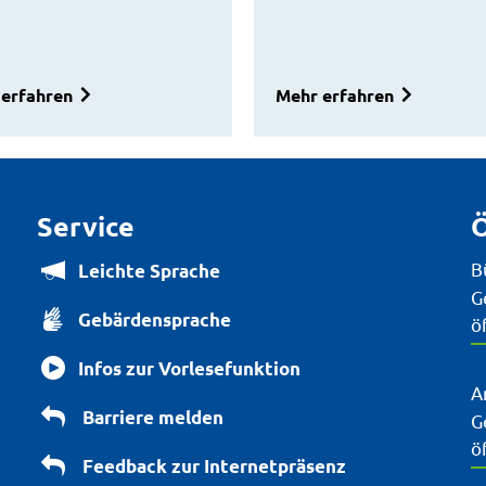
erfahren
Mehr erfahren
Service
Ö
B
Leichte Sprache
K
G
Gebärdensprache
ö
Infos zur Vorlesefunktion
A
Barriere melden
K
G
ö
Feedback zur Internetpräsenz