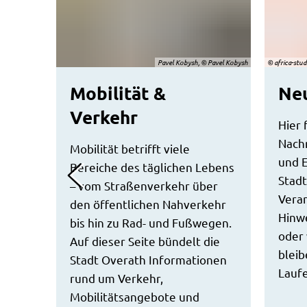
Pavel Kobysh, © Pavel Kobysh
© africa-stu
Mobilität &
Neu
Verkehr
Hier 
Nachr
Mobilität betrifft viele
und 
Bereiche des täglichen Lebens
Stadt
– vom Straßenverkehr über
Veran
den öffentlichen Nahverkehr
Hinwe
bis hin zu Rad- und Fußwegen.
oder 
Auf dieser Seite bündelt die
bleib
Stadt Overath Informationen
Lauf
rund um Verkehr,
Mobilitätsangebote und