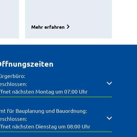
Mehr erfahren
ffnungszeiten
ürgerbüro:
licken, um weitere Öffnungs- oder Schließzeiten auszubl
eschlossen:
ffnet nächsten Montag um 07:00 Uhr
mt für Bauplanung und Bauordnung:
licken, um weitere Öffnungs- oder Schließzeiten auszubl
eschlossen:
ffnet nächsten Dienstag um 08:00 Uhr